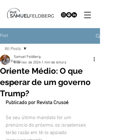
Post
All Posts
Samuel Feldberg
All Posts
8 de nov. de 2024
1 min de leitura
Oriente Médio: O que
Artigo
esperar de um governo
Video
Trump?
Publicado por Revista Crusoé
Se seu último mandato for um 
prenúncio do próximo, os israelenses 
terão razão em tê-lo apoiado 