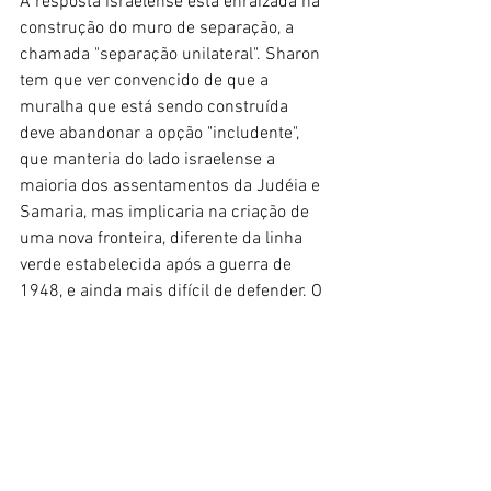
A resposta israelense está enraizada na 
construção do muro de separação, a 
chamada "separação unilateral". Sharon 
tem que ver convencido de que a 
muralha que está sendo construída 
deve abandonar a opção "includente", 
que manteria do lado israelense a 
maioria dos assentamentos da Judéia e 
Samaria, mas implicaria na criação de 
uma nova fronteira, diferente da linha 
verde estabelecida após a guerra de 
1948, e ainda mais difícil de defender. O 
plano deveria seguir a lógica pré-
Intifada, de "manter a maior parte dos 
israelenses do lado de dentro e dos 
palestinos do lado de fora", evitando 
assim a criação de uma bomba 
demográfica que poderia vir a tornar-se 
a maior ameaça à existência de um 